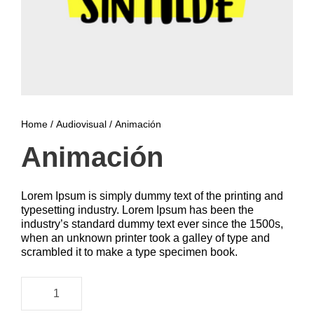
Home
/
Audiovisual
/ Animación
Animación
Lorem Ipsum is simply dummy text of the printing and
typesetting industry. Lorem Ipsum has been the
industry’s standard dummy text ever since the 1500s,
when an unknown printer took a galley of type and
scrambled it to make a type specimen book.
A
n
i